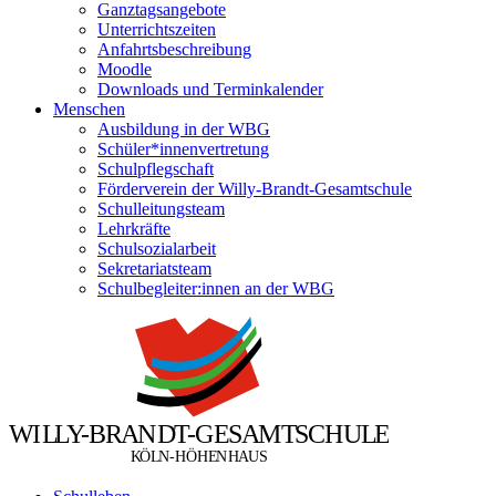
Ganztagsangebote
Unterrichtszeiten
Anfahrtsbeschreibung
Moodle
Downloads und Terminkalender
Menschen
Ausbildung in der WBG
Schüler*innenvertretung
Schulpflegschaft
Förderverein der Willy-Brandt-Gesamtschule
Schulleitungsteam
Lehrkräfte
Schulsozialarbeit
Sekretariatsteam
Schulbegleiter:innen an der WBG
W
I
L
L
Y
-
B
R
A
N
D
T
-
G
E
S
A
M
T
S
C
H
U
L
E
Ö
Ö
K
L
N
-
H
H
E
N
H
A
U
S