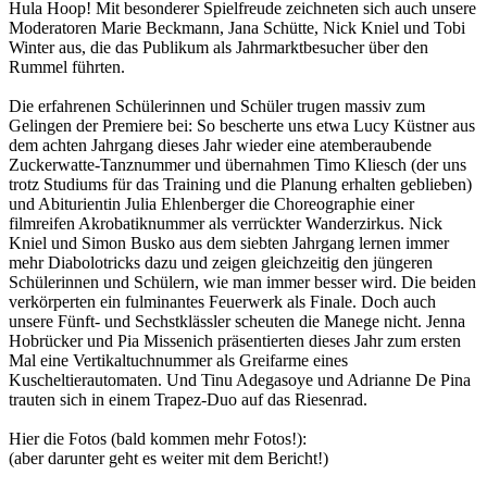
Hula Hoop! Mit besonderer Spielfreude zeichneten sich auch unsere
Moderatoren Marie Beckmann, Jana Schütte, Nick Kniel und Tobi
Winter aus, die das Publikum als Jahrmarktbesucher über den
Rummel führten.
Die erfahrenen Schülerinnen und Schüler trugen massiv zum
Gelingen der Premiere bei: So bescherte uns etwa Lucy Küstner aus
dem achten Jahrgang dieses Jahr wieder eine atemberaubende
Zuckerwatte-Tanznummer und übernahmen Timo Kliesch (der uns
trotz Studiums für das Training und die Planung erhalten geblieben)
und Abiturientin Julia Ehlenberger die Choreographie einer
filmreifen Akrobatiknummer als verrückter Wanderzirkus. Nick
Kniel und Simon Busko aus dem siebten Jahrgang lernen immer
mehr Diabolotricks dazu und zeigen gleichzeitig den jüngeren
Schülerinnen und Schülern, wie man immer besser wird. Die beiden
verkörperten ein fulminantes Feuerwerk als Finale. Doch auch
unsere Fünft- und Sechstklässler scheuten die Manege nicht. Jenna
Hobrücker und Pia Missenich präsentierten dieses Jahr zum ersten
Mal eine Vertikaltuchnummer als Greifarme eines
Kuscheltierautomaten. Und Tinu Adegasoye und Adrianne De Pina
trauten sich in einem Trapez-Duo auf das Riesenrad.
Hier die Fotos (bald kommen mehr Fotos!):
(aber darunter geht es weiter mit dem Bericht!)