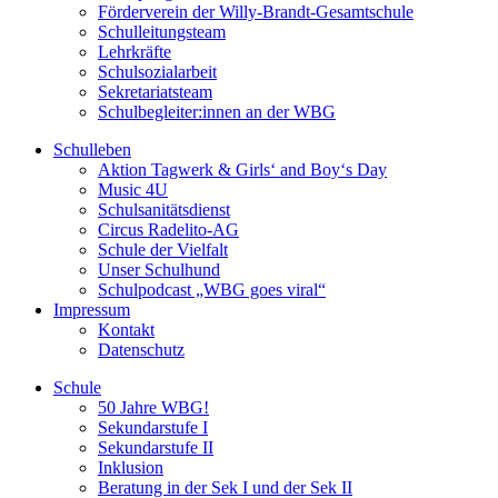
Förderverein der Willy-Brandt-Gesamtschule
Schulleitungsteam
Lehrkräfte
Schulsozialarbeit
Sekretariatsteam
Schulbegleiter:innen an der WBG
Schulleben
Aktion Tagwerk & Girls‘ and Boy‘s Day
Music 4U
Schulsanitätsdienst
Circus Radelito-AG
Schule der Vielfalt
Unser Schulhund
Schulpodcast „WBG goes viral“
Impressum
Kontakt
Datenschutz
Schule
50 Jahre WBG!
Sekundarstufe I
Sekundarstufe II
Inklusion
Beratung in der Sek I und der Sek II