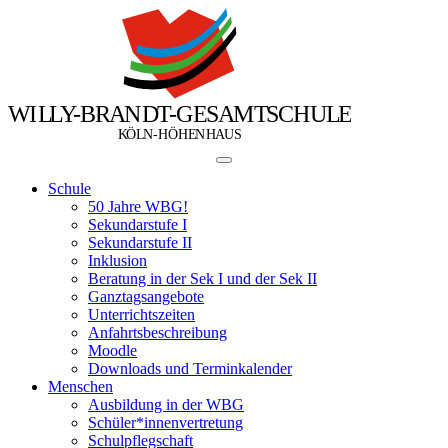
W
I
L
L
Y
-
B
R
A
N
D
T
-
G
E
S
A
M
T
S
C
H
U
L
E
Ö
Ö
K
L
N
-
H
H
E
N
H
A
U
S
Schule
50 Jahre WBG!
Sekundarstufe I
Sekundarstufe II
Inklusion
Beratung in der Sek I und der Sek II
Ganztagsangebote
Unterrichtszeiten
Anfahrtsbeschreibung
Moodle
Downloads und Terminkalender
Menschen
Ausbildung in der WBG
Schüler*innenvertretung
Schulpflegschaft