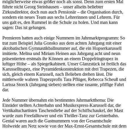
möglicherweise etwas größer noch als sonst. Denn zum ersten Mal
führte nicht Georg Steinhausen – unser allseits beliebter
Zirkusdirektor, doch nun auch Pensionär – die Organisation durch,
sondern ein neues Team aus sechs Lehrerinnen und Lehrern. Für
uns galt es, den Rummel in die Schule zu holen. Und man kann
sagen: Das ist gelungen.
Premieren hatten auch einige Nummern im Jahrmarktprogramm: So
trat zum Beispiel Julia Gonsko aus dem achten Jahrgang mit einer
akrobatischen Gymnastikballnummer auf, die ein Hopserkarussell
imitierte. Melina und Miriam Heinen aus Jahrgang acht und neun
präsentierten erstmals ihr Können an einem Doppelringtrapez in
luftiger Höhe – als Spiegelkabinett. Unser Glanzstück ist freilich das
Karusselltrapez, eine Pyramidenkonstruktion mit drei Trapezen, die
sich, gleich einem Karussell, nach Belieben drehen lässt. Die
mittlerweile wahren Trapezprofis Tara Pflüger, Rebecca Scheuß und
Larissa Storck (Jahrgang sieben) stellten eine rasante, pfiffige Fahrt
dar.
Jede Nummer übernahm ein bestimmtes Jahrmarktthema: Die
Einräder stellten Achterbahn und Musikexpress-Karussell dar, die
Vertikaltuchartisten Taschendiebe auf der Schiffschaukel, der Mast
wurde zum Freefalltower und ein Thriller-Tanz zur Geisterbahn.
Genial waren auch die Gastnummern von der Gesamtschule
Holweide am Netz sowie von der Max-Ernst-Gesamtschule mit dem