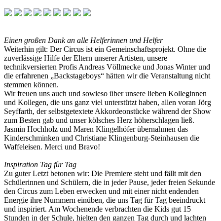
Einen großen Dank an alle Helferinnen und Helfer
Weiterhin gilt: Der Circus ist ein Gemeinschaftsprojekt. Ohne die
zuverlässige Hilfe der Eltern unserer Artisten, unsere
technikversierten Profis Andreas Völlmecke und Jonas Winter und
die erfahrenen „Backstageboys“ hätten wir die Veranstaltung nicht
stemmen können.
Wir freuen uns auch und sowieso über unsere lieben Kolleginnen
und Kollegen, die uns ganz viel unterstützt haben, allen voran Jörg
Seyffarth, der selbstgetextete Akkordeonstücke während der Show
zum Besten gab und unser kölsches Herz höherschlagen ließ.
Jasmin Hochholz und Maren Klingelhöfer übernahmen das
Kinderschminken und Christiane Klingenburg-Steinhausen die
Waffeleisen. Merci und Bravo!
Inspiration Tag für Tag
Zu guter Letzt betonen wir: Die Premiere steht und fällt mit den
Schülerinnen und Schülern, die in jeder Pause, jeder freien Sekunde
den Circus zum Leben erwecken und mit einer nicht endenden
Energie ihre Nummern einüben, die uns Tag für Tag beeindruckt
und inspiriert. Am Wochenende verbrachten die Kids gut 15
Stunden in der Schule, hielten den ganzen Tag durch und lachten