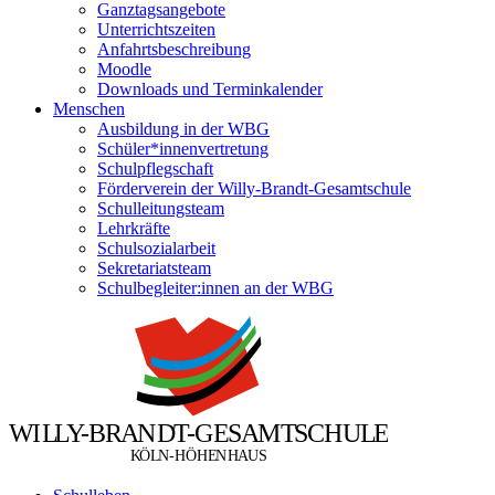
Ganztagsangebote
Unterrichtszeiten
Anfahrtsbeschreibung
Moodle
Downloads und Terminkalender
Menschen
Ausbildung in der WBG
Schüler*innenvertretung
Schulpflegschaft
Förderverein der Willy-Brandt-Gesamtschule
Schulleitungsteam
Lehrkräfte
Schulsozialarbeit
Sekretariatsteam
Schulbegleiter:innen an der WBG
W
I
L
L
Y
-
B
R
A
N
D
T
-
G
E
S
A
M
T
S
C
H
U
L
E
Ö
Ö
K
L
N
-
H
H
E
N
H
A
U
S