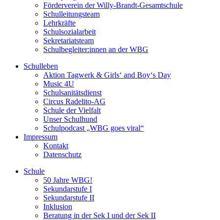
Förderverein der Willy-Brandt-Gesamtschule
Schulleitungsteam
Lehrkräfte
Schulsozialarbeit
Sekretariatsteam
Schulbegleiter:innen an der WBG
Schulleben
Aktion Tagwerk & Girls‘ and Boy‘s Day
Music 4U
Schulsanitätsdienst
Circus Radelito-AG
Schule der Vielfalt
Unser Schulhund
Schulpodcast „WBG goes viral“
Impressum
Kontakt
Datenschutz
Schule
50 Jahre WBG!
Sekundarstufe I
Sekundarstufe II
Inklusion
Beratung in der Sek I und der Sek II