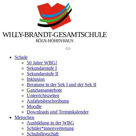
W
I
L
L
Y
-
B
R
A
N
D
T
-
G
E
S
A
M
T
S
C
H
U
L
E
Ö
Ö
K
L
N
-
H
H
E
N
H
A
U
S
Schule
50 Jahre WBG!
Sekundarstufe I
Sekundarstufe II
Inklusion
Beratung in der Sek I und der Sek II
Ganztagsangebote
Unterrichtszeiten
Anfahrtsbeschreibung
Moodle
Downloads und Terminkalender
Menschen
Ausbildung in der WBG
Schüler*innenvertretung
Schulpflegschaft